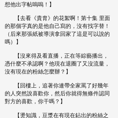
想他出字帖嗚嗚！】
【去看《貴胄》的花絮啊！第十集 里面
的那個字真的是他自己寫的，沒有找字替！
（后來那張紙被導演拿回家了這是可以說的
嗎）】
【沒來得及看直播，正在等綜藝播出，
憑什麼不承認啊？他現在退圈了又沒流量，
沒有現在的粉絲怎麼辦？】
【回樓上，追著你連帶全家罵了好幾年
的人突然說喜歡你，然后你就得無條件認同
對方的喜歡，你干嗎？】
【燙知識，豆漿在有現在鉆出的粉絲之