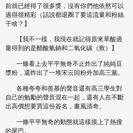
前就已經得了很多獎，沒有你們他依然可以
過得很精彩（話說都退圈了要這流量和粉絲
干啥？】
【我不一樣，我現在就記得原來草酸過
量得到的是醋酸氫鈉和二氧化碳（救）】
一條看上去平平無奇不止炸出了純純豆
漿粉，還炸出了一堆宋云回粉外加高三黨。
各種夸夸和羨慕的聲音還有高三學生對
自己的勉勵的聲音混在一起，還有人在不斷
出高價想要買這份簽名，畫風清奇。
一條平平無奇的動態就這樣摸上了熱搜
的尾巴。