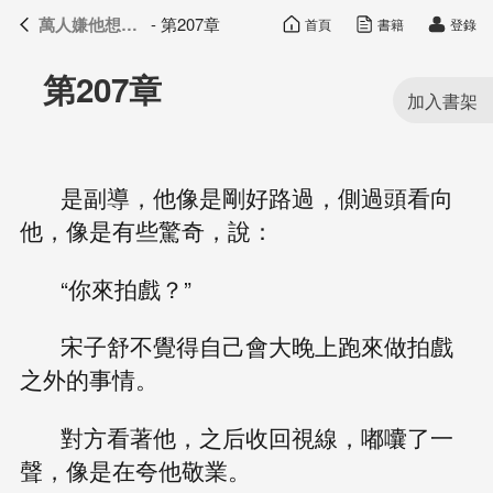
萬人嫌他想開了
- 第207章
首頁
書籍
登錄
萬人嫌他想開了
目錄
第207章
是副導，他像是剛好路過，側過頭看向
他，像是有些驚奇，說：
“你來拍戲？”
宋子舒不覺得自己會大晚上跑來做拍戲
之外的事情。
對方看著他，之后收回視線，嘟囔了一
聲，像是在夸他敬業。