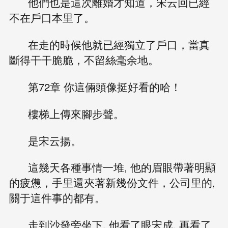
他們也是這次離婚才知道，宋云回已經
不在戶口本里了。
在走的時候他就已經獨立了戶口，當真
斷得干干脆脆，不留絲毫余地。
第72章 你這倆頭像挺好看的哈！
樓梯上傳來腳步聲。
是宋云揚。
這幾天各種事情一堆, 他的眉眼帶著明顯
的疲憊，手里還夾著新幾份文件，公司里的,
關于這件事的都有。
走到沙發旁坐下, 他看了眼宋成, 再看了