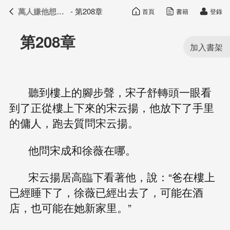
萬人嫌他想開了
- 第208章
首頁
書籍
登錄
萬人嫌他想開了
目錄
第208章
聽到樓上的腳步聲，宋子舒轉頭一眼看
到了正從樓上下來的宋云揚，他放下了手里
的傭人，跑去質問宋云揚。
他問宋成和徐薇在哪。
宋云揚居高臨下看著他，說：“爸在樓上
已經睡下了，徐薇已經出去了，可能在酒
店，也可能在她新家里。”