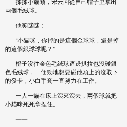
揉揉小貓頭，宋云回從自己帽子里拿出
兩個毛絨球。
他笑瞇瞇：
“小貓咪，你掉的是這個金球球，還是掉
的這個銀球球呢？”
橙子沒往金色毛絨球這邊扒拉也沒碰銀
色毛絨球，一個勁地想要碰他頭上的沒取下
的發卡，小白手套一直努力在工作。
一人一貓在床上滾來滾去，兩個球就把
小貓咪死死拿捏住。
——