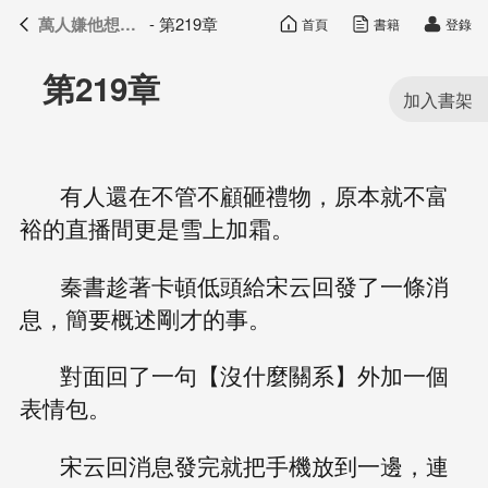
萬人嫌他想開了
- 第219章
首頁
書籍
登錄
萬人嫌他想開了
目錄
第219章
有人還在不管不顧砸禮物，原本就不富
裕的直播間更是雪上加霜。
秦書趁著卡頓低頭給宋云回發了一條消
息，簡要概述剛才的事。
對面回了一句【沒什麼關系】外加一個
表情包。
宋云回消息發完就把手機放到一邊，連