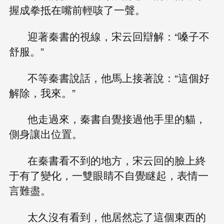
握成拳抵在嘴前輕咳了一聲。
迎著秦書的視線，宋云回辯解：“嗓子不
舒服。”
不等秦書說話，他馬上接著說：“這個好
解除，我來。”
他走過來，秦書自覺接過他手里的貓，
側身讓出位置。
在秦書看不到的地方，宋云回的臉上終
于有了變化，一雙眼睛不自覺瞇起，表情一
言難盡。
太久沒有看到，他居然忘了這個東西的