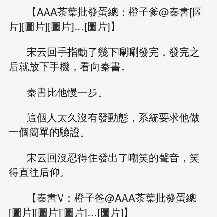
【AAA茶葉批發蛋總：橙子爹@秦書[圖
片][圖片][圖片]…[圖片]】
宋云回手指動了幾下唰唰發完，發完之
后就放下手機，看向秦書。
秦書比他慢一步。
這個人太久沒有發動態，系統要求他做
一個簡單的驗證。
宋云回沒忍得住發出了嘲笑的聲音，笑
得直往后仰。
【秦書V：橙子爸@AAA茶葉批發蛋總
[圖片][圖片][圖片]…[圖片]】