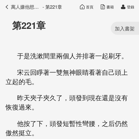
萬人嫌他想開了
- 第221章
首頁
書籍
登錄
萬人嫌他想開了
目錄
第221章
于是洗漱間里兩個人并排著一起刷牙。
宋云回睜著一雙無神眼睛看著自己頭上
立起的毛。
昨天夾子夾久了，頭發到現在還是沒有
恢復過來。
他按了下，頭發短暫性彎腰，之后仍然
傲然挺立。