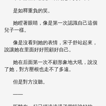
是如釋重負的笑。
她瞪著眼睛，像是第一次認識自己這個
兒子一樣。
像是沒看到她的表情，宋子舒站起來，
說讓她在里面好好照顧好自己。
她在后面第一次不顧形象地大吼，說沒
了她，對方壓根也走不了多遠。
但是對方沒聽。
——