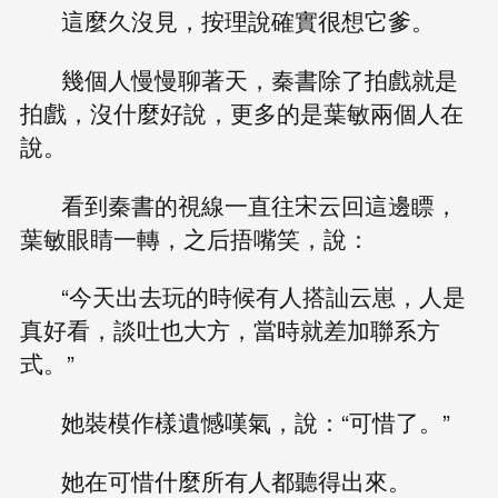
這麼久沒見，按理說確實很想它爹。
幾個人慢慢聊著天，秦書除了拍戲就是
拍戲，沒什麼好說，更多的是葉敏兩個人在
說。
看到秦書的視線一直往宋云回這邊瞟，
葉敏眼睛一轉，之后捂嘴笑，說：
“今天出去玩的時候有人搭訕云崽，人是
真好看，談吐也大方，當時就差加聯系方
式。”
她裝模作樣遺憾嘆氣，說：“可惜了。”
她在可惜什麼所有人都聽得出來。