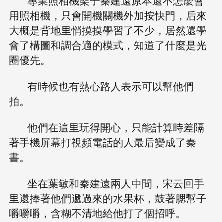
專業照相機架子秦建遠原本還不怎麼會
用照相機，只會開機關機外加按快門，后來
大概是背地里悄摸摸學習了不少，居然還學
會了構圖和調合適的模式，知道了什麼是光
圈優先。
有時候也有熱心路人表示可以幫他們
拍。
他們在這里玩得開心，只能計算時差隔
著手機屏幕打視頻電話的人最后變成了秦
書。
坐在葉敏和秦建遠兩人中間，宋云回手
里還捧著他們遞過來的水果杯，鼓著腮幫子
嚼嚼嚼，含糊不清地給他打了個招呼。