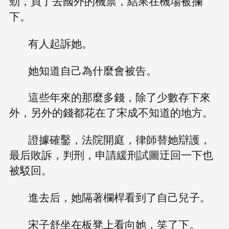
勁，買了去國外的機票，結果在機場被攔
下。
有人起訴她。
她知道自己為什麼會被告。
這些年來的那麼多錢，除了少數存下來
外，另外的錢都花在了宋成不知道的地方。
證據確鑿，法院開庭，律師替她辯護，
最后敗訴，判刑，申請緩刑試圖迂回一下也
被駁回。
進去后，她隔著欄桿看到了自己兒子。
宋子舒坐在板凳上看向她，笑了下。