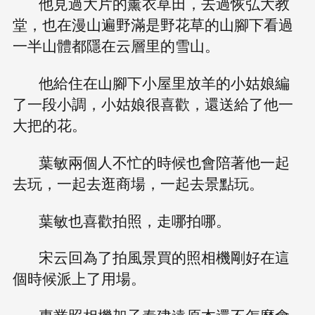
他見過大片的薰衣草田，去過恢弘大教
堂，也在漫山遍野滿是野花草的山腳下看過
一半山體都隱在云層里的雪山。
他給住在山腳下小屋里放羊的小姑娘編
了一段小調，小姑娘很喜歡，還送給了他一
大把的花。
葉敏兩個人不忙的時候也會陪著他一起
去玩，一起去逛商場，一起去景點玩。
葉敏也喜歡拍照，走哪拍哪。
宋云回為了拍風景買的照相機剛好在這
個時候派上了用場。