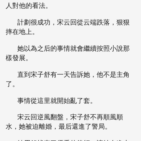
人對他的看法。
計劃很成功，宋云回從云端跌落，狠狠
摔在地上。
她以為之后的事情就會繼續按照小說那
樣發展。
直到宋子舒有一天告訴她，他不是主角
了。
事情從這里就開始亂了套。
宋云回逆風翻盤，宋子舒不再順風順
水，她被迫離婚，最后還進了警局。