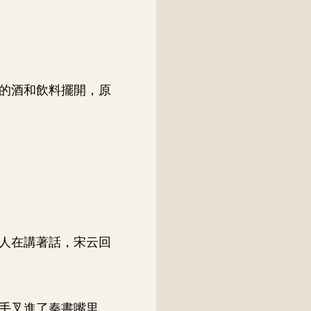
的酒和飲料擺開，原
人在講著話，宋云回
手叉進了秦書嘴里。