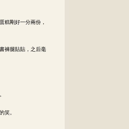
蛋糕剛好一分兩份，
書褲腿貼貼，之后毫
。
的笑。