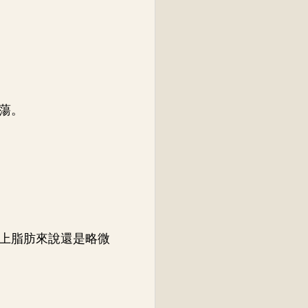
蕩。
上脂肪來說還是略微