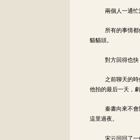
兩個人一通忙
所有的事情都
貓貓頭。
對方回得也快
之前聊天的時
他拍的最后一天，
秦書向來不會
這里過夜。
宋云回回了一