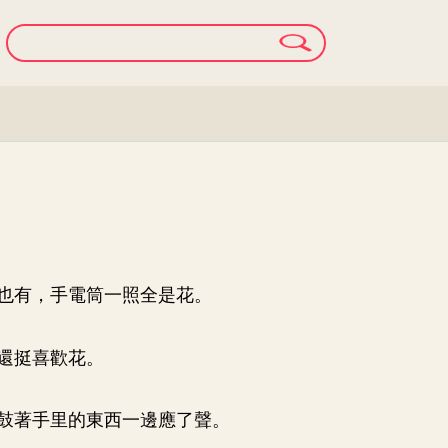
也有，手電筒一照全是花。
還挺喜歡花。
鼓著手里的東西一邊應了聲。