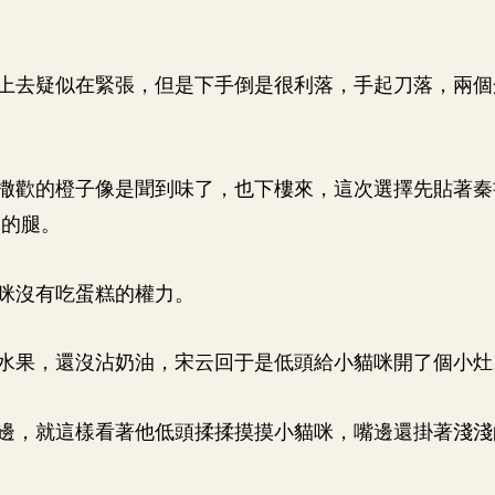
上去疑似在緊張，但是下手倒是很利落，手起刀落，兩個
。
撒歡的橙子像是聞到味了，也下樓來，這次選擇先貼著秦
回的腿。
咪沒有吃蛋糕的權力。
水果，還沒沾奶油，宋云回于是低頭給小貓咪開了個小灶
邊，就這樣看著他低頭揉揉摸摸小貓咪，嘴邊還掛著淺淺