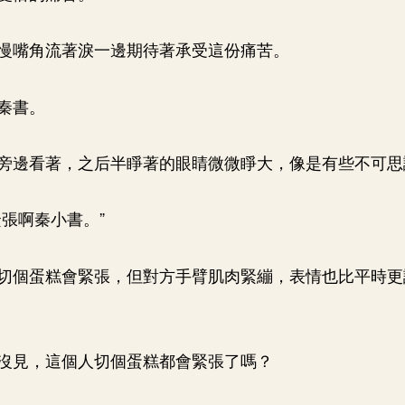
慢嘴角流著淚一邊期待著承受這份痛苦。
秦書。
旁邊看著，之后半睜著的眼睛微微睜大，像是有些不可思
緊張啊秦小書。”
切個蛋糕會緊張，但對方手臂肌肉緊繃，表情也比平時更
沒見，這個人切個蛋糕都會緊張了嗎？