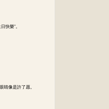
日快樂”。
眼睛像是許了愿。