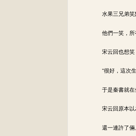
水果三兄弟笑
他們一笑，所
宋云回也想笑
“很好，這次
于是秦書就在
宋云回原本以
還一連許了倆