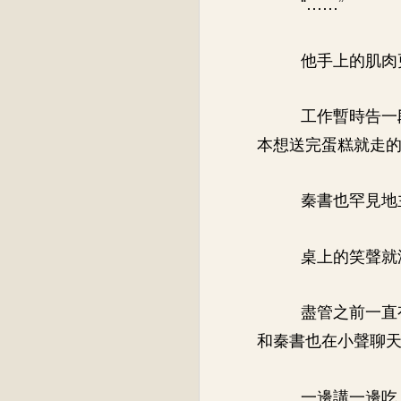
“……”
他手上的肌肉
工作暫時告一
本想送完蛋糕就走
秦書也罕見地
桌上的笑聲就
盡管之前一直
和秦書也在小聲聊
一邊講一邊吃