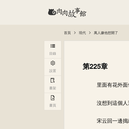
首頁
現代
萬人嫌他想開了
目錄
第225章
設置
里面有花外面
書架
沒想到這個人
書頁
宋云回一邊搗