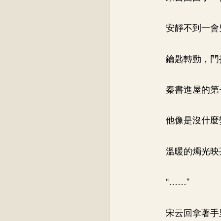
安靜不到一會
鑰匙轉動，門
秦書進屋的第
他像是沒什麼
溫暖的燭光映
“……”
宋云回拿著手