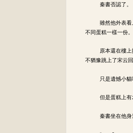
秦書否認了。
雖然他外表看
不同蛋糕一樣一份
原本還在樓上
不猶豫跳上了宋云
只是遺憾小貓
但是蛋糕上有
秦書坐在他身