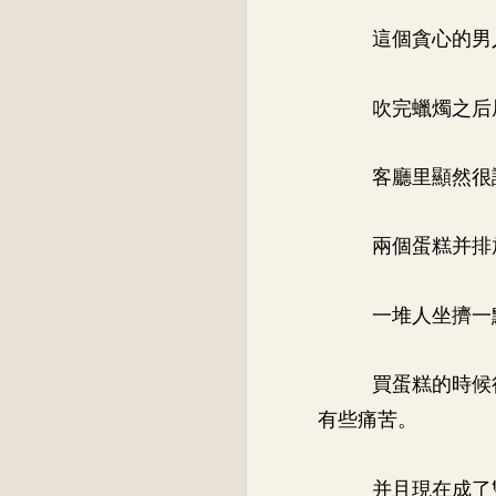
這個貪心的男
吹完蠟燭之后
客廳里顯然很
兩個蛋糕并排
一堆人坐擠一
買蛋糕的時候
有些痛苦。
并且現在成了