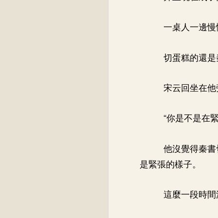
一桌人一邊慢
切蛋糕的還是
宋云回坐在他
“你是不是在
他沒覺得秦書
是緊張的樣子。
這麼一段時間