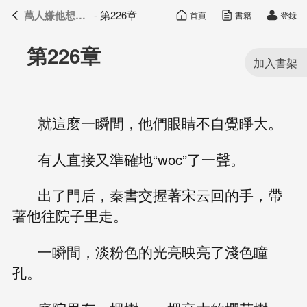
萬人嫌他想開了
- 第226章
首頁
書籍
登錄
萬人嫌他想開了
目錄
第226章
就這麼一瞬間，他們眼睛不自覺睜大。
有人直接又準確地“woc”了一聲。
出了門后，秦書交握著宋云回的手，帶
著他往院子里走。
一瞬間，淡粉色的光亮映亮了淺色瞳
孔。