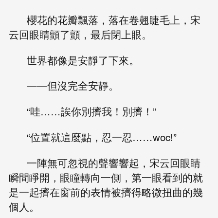
櫻花的花瓣飄落，落在卷翹睫毛上，宋
云回眼睛顫了顫，最后閉上眼。
世界都像是安靜了下來。
——但沒完全安靜。
“哇……誒你別擠我！別擠！”
“位置就這麼點，忍一忍……woc!”
一陣無可忽視的聲響響起，宋云回眼睛
瞬間睜開，眼瞳轉向一側，第一眼看到的就
是一起擠在窗前的表情被擠得略微扭曲的幾
個人。