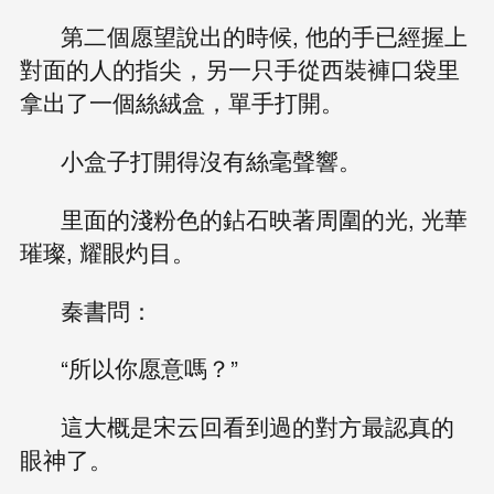
第二個愿望說出的時候, 他的手已經握上
對面的人的指尖，另一只手從西裝褲口袋里
拿出了一個絲絨盒，單手打開。
小盒子打開得沒有絲毫聲響。
里面的淺粉色的鉆石映著周圍的光, 光華
璀璨, 耀眼灼目。
秦書問：
“所以你愿意嗎？”
這大概是宋云回看到過的對方最認真的
眼神了。