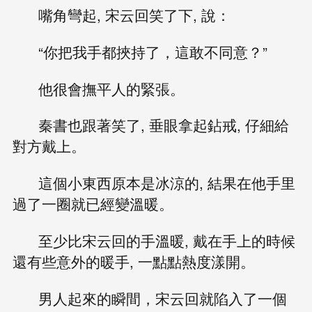
嘴角彎起, 宋云回笑了下, 說：
“你把我手都挾持了，這敢不同意？”
他很會撫平人的緊張。
秦書也跟著笑了, 垂眼拿起鉆戒, 仔細給
對方戴上。
這個小東西原本是冰涼的, 結果在他手里
過了一圈就已經變溫暖。
至少比宋云回的手溫暖, 戴在手上的時候
還有些意外的暖手, 一點點熱度漾開。
男人起來的瞬間，宋云回就陷入了一個