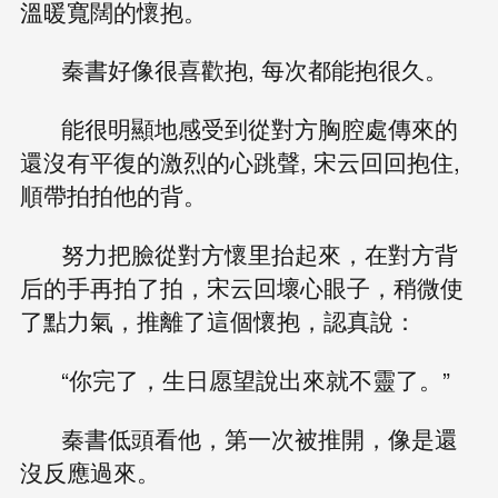
溫暖寬闊的懷抱。
秦書好像很喜歡抱, 每次都能抱很久。
能很明顯地感受到從對方胸腔處傳來的
還沒有平復的激烈的心跳聲, 宋云回回抱住,
順帶拍拍他的背。
努力把臉從對方懷里抬起來，在對方背
后的手再拍了拍，宋云回壞心眼子，稍微使
了點力氣，推離了這個懷抱，認真說：
“你完了，生日愿望說出來就不靈了。”
秦書低頭看他，第一次被推開，像是還
沒反應過來。