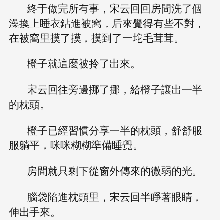
終于做完所有事，宋云回回房間洗了個
澡換上睡衣鉆進被窩，后來覺得有些不對，
在被窩里摸了摸，摸到了一坨毛茸茸。
橙子就這麼被拎了出來。
宋云回往旁邊挪了挪，給橙子讓出一半
的枕頭。
橙子已經習慣分享一半的枕頭，舒舒服
服躺平，咪咪糊糊準備睡覺。
房間就只剩下從窗外傳來的微弱的光。
腦袋陷進枕頭里，宋云回半睜著眼睛，
伸出手來。