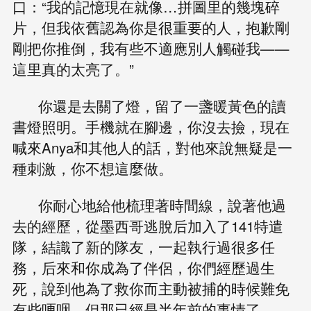
口：“我的記憶現在就像…拼圖里的幾塊碎
片，但我依舊認為你是很重要的人，抱歉剛
剛把你推倒，我有些不適應別人觸碰我——
這里真的太亮了。”
你還是去關了燈，留了一盞暖黃色的讀
書燈照明。手機就在腳邊，你沒去撿，現在
喊來Anya和其他人的話，對他來說無疑是一
種刺激，你不想這麼做。
你耐心地給他梳理著時間線，說著他過
去的經歷，從墨西哥逃脫后加入了141特遣
隊，結識了新的隊友，一起執行過很多任
務，后來和你成為了伴侶，你們經歷過生
死，說到他為了救你而主動被捕的時候難免
有些哽咽，但那已經是半年前的事情了。