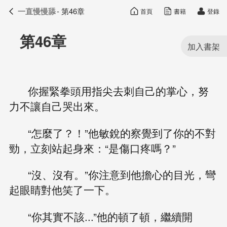
一直慢慢舔
- 第46章
首頁
書籍
登錄
一直慢慢舔
目錄
第46章
你握緊拳頭用指尖去刺自己的掌心，努
力不讓自己哭出來。
“怎麼了？！”他敏銳的察覺到了你的不對
勁，立刻站起身來：“是傷口疼嗎？”
“沒、沒有。”你注意到他擔心的目光，彎
起眼睛對他笑了一下。
“你其實不該...”他的頓了頓，繼續開