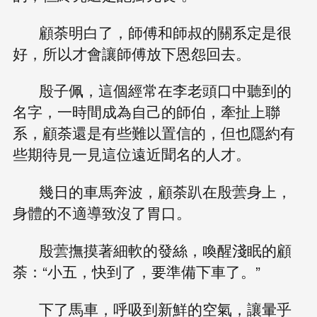
顧荼明白了，師傅和師叔的關系定是很
好，所以才會讓師傅放下恩怨回去。
殷子佩，這個經常在李老頭口中聽到的
名字，一時間成為自己的師伯，牽扯上聯
系，顧荼還是有些難以置信的，但也隱約有
些期待見一見這位遠近聞名的人才。
幾日的車馬奔波，顧荼趴在殷蕓身上，
身體的不適導致沒了胃口。
殷蕓撫摸著細軟的發絲，喚醒淺眠的顧
荼：“小五，快到了，要準備下車了。”
下了馬車，呼吸到新鮮的空氣，讓暈乎