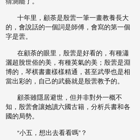
猜測罷了。
十年里，顧荼是殷蕓一筆一畫教養長大
的，會說話的一個詞是師傅，會寫的第一個
字是蕓。
在顧荼的眼里，殷蕓是好看的，有種瀟
灑超脫世俗的美，有種英氣的美；殷蕓是淵
博的，琴棋書畫樣樣精通，甚至武學也是相
當出彩的，自己的武藝就是殷蕓教予的。
顧荼雖隱居避世，但并非對外一概不
知，殷蕓會讓她讀六國古籍，分析兵書和各
國的局勢。
“小五，想出去看看嗎”？