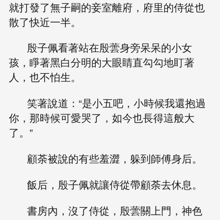
就打發了無子嗣的妾室離府，府里的侍從也
散了快近一半。
殷子佩看著站在殷蕓身旁呆呆的小女
孩，睜著黑白分明的大眼睛直勾勾地盯著
人，也不怕生。
笑著說道：“是小五吧，小時候我還抱過
你，那時候可愛哭了，如今也長得這般大
了。”
顧荼被說的有些羞澀，躲到師傅身后。
飯后，殷子佩就讓侍從帶顧荼去休息。
書房內，沒了侍從，殷蕓關上門，神色