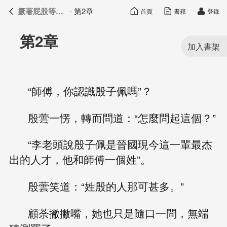
撅著屁股等夫君艸
- 第2章
首頁
書籍
登錄
撅著屁股等夫君艸
目錄
第2章
“師傅，你認識殷子佩嗎”？
殷蕓一愣，轉而問道：“怎麼問起這個？”
“李老頭說殷子佩是晉國現今這一輩最杰
出的人才，他和師傅一個姓”。
殷蕓笑道：“姓殷的人那可甚多。”
顧荼撇撇嘴，她也只是隨口一問，無端