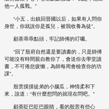
他一人孤戰。”
“小五，出鎮回晉國以后，如果有人問你
身世，你就說你是孤兒，被我收養為徒”。
顧荼乖乖點頭，牢記師傅的叮囑。
“回了殷府自然還是要讀書的，只是師傅
可能沒有時間親自教你了，會送你去學堂讀
書，不可倦怠疲懶，為師每周會檢查你的功
課”。
殷蕓摸摸徒弟的小腦瓜，神情柔和下
來，說道：“有什麼想問的就現在問吧。”
顧荼眨巴眨巴眼睛，看的殷蕓有些心