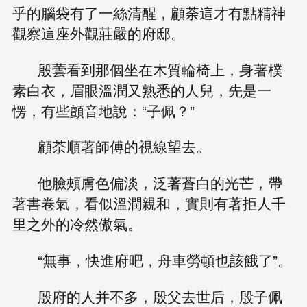
乎的腦袋有了一絲清醒，顧荼這才有點精神
觀察這座外觀莊嚴的府邸。
殷蕓看到那個坐在木質輪椅上，身著樸
素白衣，眉眼溫潤又熟悉的人兒，先是一
愣，有些顫音地說：“子佩？”
顧荼順著師傅的視線望去。
他臉頰膚色偏淡，泛著蒼白的光芒，帶
著書卷氣，看似溫潤親和，實則有著拒人千
里之外的冷然傲氣。
“無事，快進府吧，舟車勞頓也該餓了”。
殷府的人并不多，殷父去世后，殷子佩