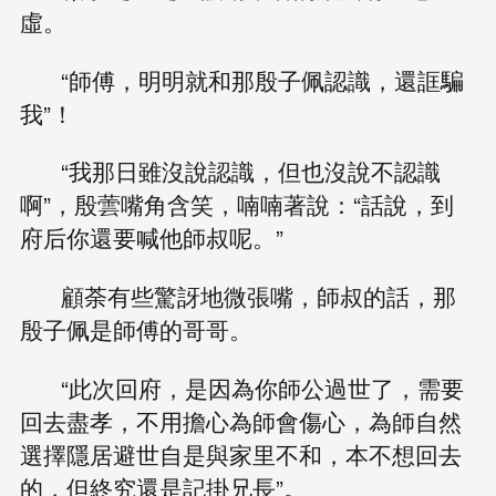
虛。
“師傅，明明就和那殷子佩認識，還誆騙
我”！
“我那日雖沒說認識，但也沒說不認識
啊”，殷蕓嘴角含笑，喃喃著說：“話說，到
府后你還要喊他師叔呢。”
顧荼有些驚訝地微張嘴，師叔的話，那
殷子佩是師傅的哥哥。
“此次回府，是因為你師公過世了，需要
回去盡孝，不用擔心為師會傷心，為師自然
選擇隱居避世自是與家里不和，本不想回去
的，但終究還是記掛兄長”。