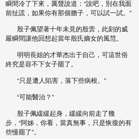
瞬間冷了下來，厲聲說道：“說吧，別在我面
前扯謊，如果你有那個膽子，可以試一試。”
殷子佩望著十年未見的殷蕓，此刻的威
嚴瞬間讓他回想起當年殷氏嫡女的風范。
明明長姐的才華杰出于自己，可這世俗
終究是容不下女子罷了。
“只是遭人陷害，落下些病根。”
“可能醫治？”
殷子佩緩緩起身，緩緩向前走了幾
步，“阿姊，你看，當真無事，只是恢復的有
些慢罷了”。