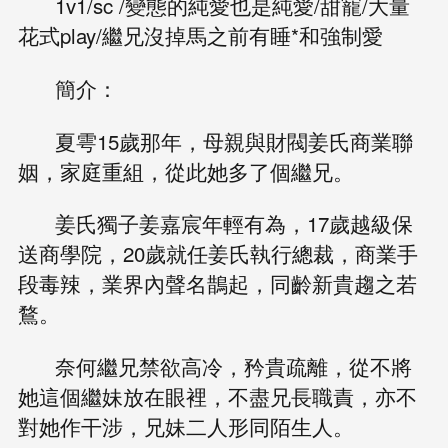
1v1/sc /變態的純愛也是純愛/甜寵/大量
花式play/繼兄沒掉馬之前有睡*和強制愛
簡介：
夏雩15歲那年，母親與財閥姜氏商業聯
姻，家庭重組，從此她多了個繼兄。
姜氏獨子姜嘉宸年輕有為，17歲越級保
送商學院，20歲就任姜氏執行總裁，商業手
段毒辣，業界內聲名鵲起，同齡新貴趨之若
鶩。
奈何繼兄禁欲高冷，矜貴疏離，從不將
她這個繼妹放在眼裡，不盡兄長職責，亦不
對她作干涉，兄妹二人形同陌生人。