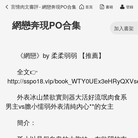
言情肉文書評
- 網戀奔現PO合集
首頁
書籍
登錄
言情肉文書評
目錄
網戀奔現PO合集
《網戀》by 柔柔弱弱 【推薦】
全文👉
http://sspo18.vip/book_WTY0UEx3eHRyQX
外表冰山禁欲實則器大活好流氓肉食系
男主vs膽小懦弱外表清純內心**的女主
簡介：