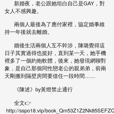
新婚夜，老公跟她坦白自己是GAY，對
女人不感興趣。
兩個人最後為了應付家裡，協定婚事維
持一年後就去離婚。
婚後生活兩個人互不幹涉，陳璐覺得這
日子其實過得也挺好，直到某一天，她手機
裡多了一個約炮軟體，後來，她發現網聊對
象，是自己那個同性戀老公的親弟弟，前兩
天剛搬到隔壁房間要借住一段時間……
《陳述》by黃燈禁止通行
全文👉
http://sspo18.vip/book_Qm53Z1Z2Nk85SEF