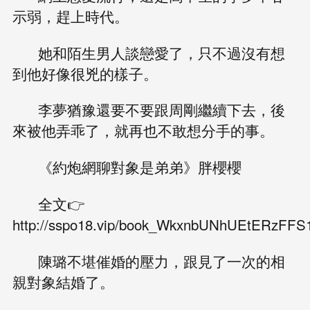
示弱，趕上時代。
她和陌生男人談戀愛了，只不過沒有想
到他好像很兇的樣子。
李夢猶豫還要不要跟周剛繼續下去，後
來被他弄乖了，就再也不敢想分手的事。
《約炮網聊對象是弟弟》胖櫻櫻 ​​​
全文👉
http://sspo18.vip/book_WkxnbUNhUEtERz
陳璐不堪催婚的壓力，跟見了一次的相
親對象結婚了。