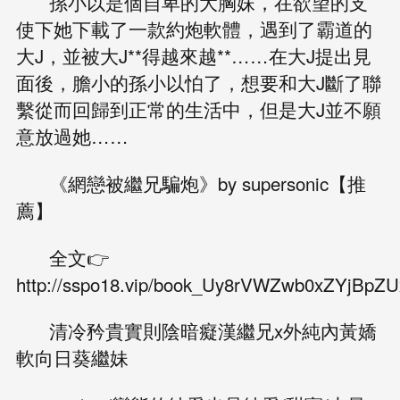
孫小以是個自卑的大胸妹，在欲望的支
使下她下載了一款約炮軟體，遇到了霸道的
大J，並被大J**得越來越**……在大J提出見
面後，膽小的孫小以怕了，想要和大J斷了聯
繫從而回歸到正常的生活中，但是大J並不願
意放過她……
《網戀被繼兄騙炮》by supersonic【推
薦】
全文👉
http://sspo18.vip/book_Uy8rVWZwb0xZYjBp
清冷矜貴實則陰暗癡漢繼兄x外純內黃嬌
軟向日葵繼妹