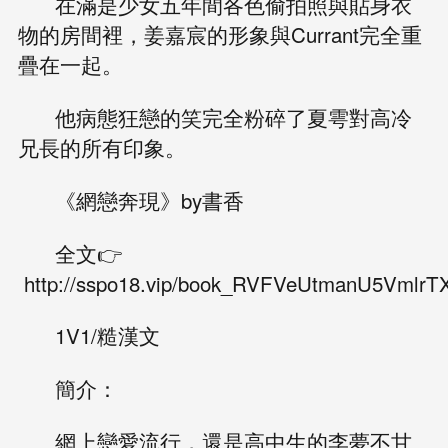
在滿是少女五年間各色偷拍照與貼身衣
物的房間裡，姜嘉宸的形象與Currant完全重
疊在一起。
他病態狂戀的笑完全粉碎了夏雩對高冷
兄長的所有印象。
《網戀奔現》by書香
全文👉
http://sspo18.vip/book_RVFVeUtmanU5Vml
1V1/糙漢文
簡介：
網上戀愛流行，還是高中生的李夢不甘