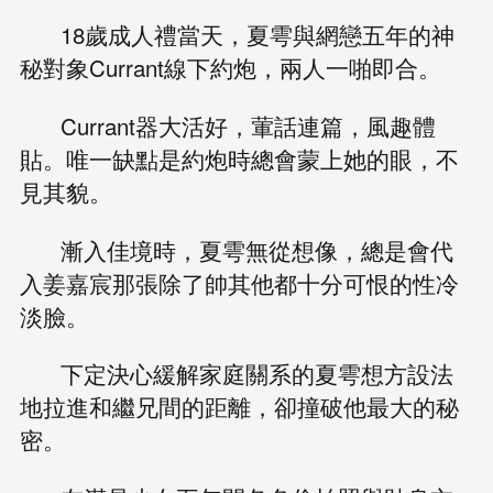
18歲成人禮當天，夏雩與網戀五年的神
秘對象Currant線下約炮，兩人一啪即合。
Currant器大活好，葷話連篇，風趣體
貼。唯一缺點是約炮時總會蒙上她的眼，不
見其貌。
漸入佳境時，夏雩無從想像，總是會代
入姜嘉宸那張除了帥其他都十分可恨的性冷
淡臉。
下定決心緩解家庭關系的夏雩想方設法
地拉進和繼兄間的距離，卻撞破他最大的秘
密。