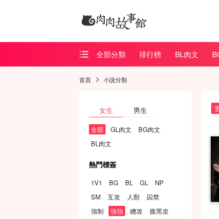
全部分類
排行榜
BL肉文
B
BL肉文
首頁
小說分類
BG肉文
女生
男生
GL肉文
全部
GL肉文
BG肉文
香艷肉慾
BL肉文
犯罪實錄
熱門標簽
1V1
BG
BL
GL
NP
SM
互攻
人獸
囚禁
強制
強強
總攻
腹黑攻