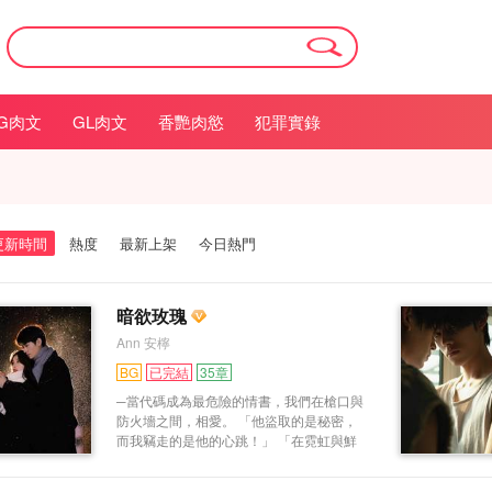
G肉文
GL肉文
香艷肉慾
犯罪實錄
更新時間
熱度
最新上架
今日熱門
暗欲玫瑰
Ann 安檸
BG
已完結
35章
─當代碼成為最危險的情書，我們在槍口與
防火墻之間，相愛。 「他盜取的是秘密，
而我竊走的是他的心跳！」 「在霓虹與鮮
血之間，愛情是最致命的漏洞！」 她是游
走于暗網的幽靈，指尖能劃開任何防火墻；