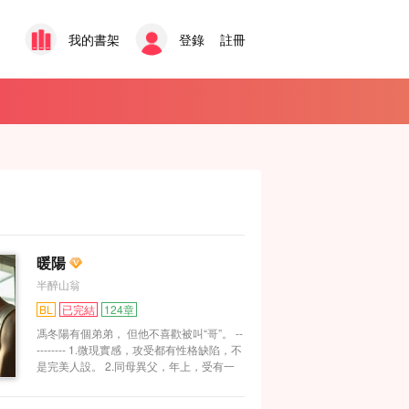
我的書架
登錄
註冊
暖陽
半醉山翁
BL
已完結
124章
馮冬陽有個弟弟， 但他不喜歡被叫“哥”。 --
-------- 1.微現實感，攻受都有性格缺陷，不
是完美人設。 2.同母異父，年上，受有一
點被攻養成的感覺。