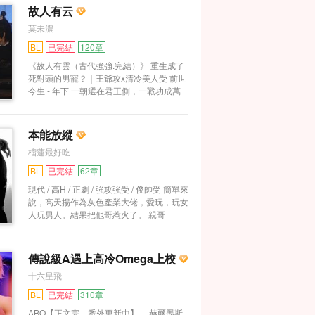
故人有云
莫未濃
BL
已完結
120章
《故人有雲（古代強強.完結）》 重生成了
死對頭的男寵？｜王爺攻x清冷美人受 前世
今生 - 年下 一朝選在君王側，一戰功成萬
骨枯。 他是天啟的丞相，半坡嶺上以一敵
百殺出重圍。 他說：「管他朝堂多少事，
來年共飲梨花白。」 一朝生於帝王家，一
本能放縱
戰深藏功與名。 他是天樞的洛王，粵北荒
榴蓮最好吃
漠禦敵千裏不留名姓。 他說：「來日方
長，我可以教你怎麼喜歡我。」
BL
已完結
62章
————————————————————
現代 / 高H / 正劇 / 強攻強受 / 俊帥受 簡單來
當天啟少年丞相重生於天樞洛王府，前塵舊
說，高天揚作為灰色產業大佬，愛玩，玩女
夢與今世交錯。 上輩子只有一面之緣的洛
人玩男人。結果把他哥惹火了。 親哥
王沈君淮竟在他的忌日裡不遠萬裏而來，只
提“槍”上陣教做愛，原來挨操竟是我自己。
為祭他一壺酒？ 不知來路的殺手，這具身
控制欲極強高干攻 X 狠戾不羈以下犯上
體的秘密，前世的恩怨……編織成細密的
受 骨科 強強 高干 年上 沉迷開車的劇
網，而這一次，他不再是一個人。 演技一
傳說級A遇上高冷Omega上校
情文。 陸吟：“你真是天生招人操。”
流王爺攻（沈君淮）x浴火重生清冷美人受
十六星飛
（唐霜凝） 閱讀說明書： 雙潔1v1（包括
受前世），劇情向，有肉（不多）
BL
已完結
310章
ABO【正文完，番外更新中】 赫爾墨斯