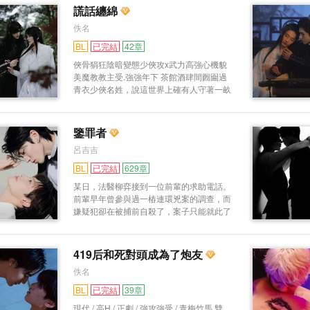
他是黑道帝國最沉默的執劍者，用槍從不顫
謊話纏綿
抖，卻為一句未加密的「我愛你」繳械投
佚名
降。 當黑客邏輯遇上暴力浪漫， 當所有數
據都指向「危險」 「我們不是童話，是兩
BL
已完結
42章
條交錯的錯誤代碼...... 卻在崩潰的瞬間，看
俠骨狷狂陰暗變態少俠攻x武力高強心機貌
見了星空！」 HBG強強
美魔教教主受.強強年下 茶館酒肆間囫圇過
青衣少俠名姓，說這世界上確有人守著一畝
三分地還要鬧得雞犬不寧，也有人行走在塵
世間，一雙目也裝得了風月琳瑯。 沒人知
道，失蹤已久的魔教教主被鎖在夜裡，少俠
鑒罪者
拉著對方在骯髒泥沼裡掙扎又縱情，把人情
呂吉吉
善惡嚼爛，他瘋狂決絕地踏入黑夜，又在沐
浴更衣後等待天明。 血液流動的地牢為此
BL
已完結
629章
加冕，四野肅然，見證著這場囚禁與沉淪，
某日，法醫柳弈接到一位前輩的求助電話。
荒唐又迷幻。
前輩早年曾參與過一樁連環兇案的調查，而
嫌疑犯卻在被捕前自殺了，案子只能就此了
結。 但最近新的證據浮出水面——這樁舊
案根本沒那麼簡單！ 可惜前輩已辭職多
年，無法參與調查，只能拜托柳弈幫忙。
419后和死對頭成為了炮友
然而柳弈去翻查舊案記錄的時候，卻赫然發
佚名
現鑒定報告和一批物證竟已丟失。 同時，
他也收到了前輩突遭意外而亡的噩耗。 一
BL
已完結
39章
周后，一個匿名包裹寄到了柳弈手上。 包
現代 / 高H / 正劇 / 強攻強受 / 青梅竹馬 雙