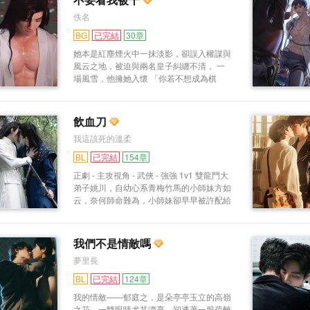
體激素過敏癥，只能與Beta親近。 成為紀
說，“毛茸茸的，好可愛。” 是在單純說邵瑯
佚名
柏臣的妻子，是徐刻自薦的。 他暗戀紀柏
的精神體麼…… 邵瑯炸毛了。 什麼毛茸
臣多時，見面第二次，他就向紀柏臣求婚
茸，他才不是毛茸茸。 眼高于頂傲慢自大
BG
已完結
30章
了。 紀柏臣：“給我一個非你不可的理由。”
實際哈特軟軟受vs溫柔沉穩實際綠茶釣系狐
她本是紅塵煙火中一抹淡影，卻誤入權謀與
徐刻：“我乖。” 徐刻說他乖，身上的Alpha
貍精攻
風云之地，被迫與兩名皇子糾纏不清， 一
信息素卻每天都不重樣，徐刻對此毫不知
場風雪，他擁她入懷 「你若不想成為棋
情。 直到隱忍多時的紀柏臣憤怒地掐著徐
子，就成為我的女人」 他笑靨如花，眼中
刻問：“徐刻，你身上哪來的這麼多Alpha信
卻藏著千山雪月：「可若是妾，也想操控天
息素？”
下呢？」 于是兩人共舞于深宮之中，情與
飲血刀
權纏綿，欲與愛交鋒 他冷酷如刃，卻為她
我這該死的溫柔
一再破例 她溫婉似水，卻步步為營 當一場
皇權與深情的對弈落下最后一子 究竟誰醉
BL
已完結
154章
了紅塵？誰敗給愛情？ 古言穿越1v3，若喜
正劇 - 主攻視角 - 武俠 - 強強 1v1 雙龍門大
1v1勿入 穿越到前世的女主，擁有其前身全
弟子姚川，自幼心系青梅竹馬的小師妹方如
部記憶 喜歡太子的人，可以留言告訴我，
云，奈何師命難為，小師妹卻早早被許配給
我再寫一個平行時空成全女主和太子！ 高H
清風寨少寨主林邑。 所謂情敵見面分外眼
古代肉文穿越
紅，姚川與林邑多年來一直不睦，卻因一次
意外糾纏不清。多年情敵，一朝炮友，兩人
我們不是情敵嗎
的關系又該何去何從？ 主攻1v1 ，姚川×林
夢里長
邑，正劇向
BL
已完結
124章
我的情敵——郁庭之，是朵亭亭玉立的高嶺
之花。一雙眼睛尤其漂亮，卻透著一股疏離