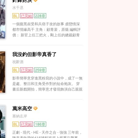
的白鶴在他面前低下頭，說自己已經覬覦他
我一眼～” 從情竇初開的十三四歲，到成年
厚，對宴玨明撩暗撩不撒手。 - 外敵突襲，
水千丞
很久了…… （正文完結，番外待更）
十八歲，陸承安鍥而不舍堅韌不拔，換來的
宴玨所在的飛行器被劫持。就在生死一線之
————————————————————————————
卻是景尚愈發的厭惡和冷漠。 同陸承安的
BL
已完結
228章
間，那架沉睡了整整兩百年的機甲猛然覺
狗男男表面作對、背地茍且，順道算計富
感情截然相反，景尚最討厭的就是陸承安。
醒，轟鳴聲響徹蒼穹，直沖敵軍陣地。巨大
一個腹黑叔受和兵痞子攻的故事 虐戀情深
豪、手刃仇敵的非常規甜餅 架空近未來，
他覺得和這樣的人一塊兒長大是件很丟臉的
的機械臂揮舞，火力鋪天蓋地，如同當年那
都市情緣高干 主角：顧青裴，原煬 編輯評
背景是大學校園+架空職場，涉及架空軍政
事，更覺得每天追著他恬不知恥求愛的陸承
樣所向披靡，敵方機甲在瞬間化為廢鐵，毫
價： 新官上任三把火，剛上任的總裁顧青
強強he
安是犯賤。 景尚的嫌惡態度所有人都看在
無反抗之力。 霍渡在眾人驚訝的目光中緩
裴第一把火竟是教導老板叛逆無畏的兒子原
眼里，所以所有人都拿陸承安當個小丑和笑
緩從機甲里走出，腳下硝煙彌漫，身影巍峨
煬！ 精明的顧總百般推脫而不得，只好軟
話。 陸承安不在乎，照追不誤。 直到有
如神祇。他看著愣在原地的宴玨，笑容張
硬兼施的開始收服這位火氣不小的太子爺。
我沒釣但影帝真香了
天，景尚莫名其妙地聽到了陸承安的心聲。
揚：“怎麼樣，你男人帥吧！” 【閱讀指南】
原煬是個不愿下海經商的兵痞子，最看不得
本以為會聽到這人更濃烈的愛意，誰知陸承
1、吊兒郎當顏控戰神攻X冷酷美艷高嶺之
祝辭酒
顧青裴的裝逼精英樣， 更不服氣被他牽
安心里說：“我腦子被驢踢了才會喜歡景尚
花受 2、霍渡全文戰力最強 3、年下 4、雙
制，處處與之作對，卻總落得下風。 偶然
BL
已完結
259章
這個傻嗶，他被我惡心到的樣子好好笑。”
箭頭
的機會，原煬得知了顧青裴的秘密，于是計
“學長好帥啊，景狗怎麼能和他比呢。” “跟
影帝簡寧意穿進黑粉寫的小說中，成了一無
上心頭…… 正所謂針尖兒對麥芒，針鋒相
景狗多待了會兒，學長一直在看我誒，好喜
是處、整日和主角受作對的短命炮灰。 穿
對。商界精英顧總碰上桀驁不馴的兵痞子原
歡他想干我的眼神，欲擒故縱果然有用，哈
書后新戲開拍，簡寧意才發現飾演自己親親
煬，是一場征服與對抗的比賽。 顧青裴，
哈。” “和學長接吻好爽。” “......” 景尚發現，
師父的人，是小說中他求而不得的白月光
成熟儒雅，正值事業有成的而立之年，與年
雖然陸承安永遠都是追在自己身后，可他的
票房影帝祁玉。 全世界都知道簡寧意深愛
輕氣盛的原煬有著不可逾越的觀念差異。
漂亮眼睛確確實實是落在另一個男人身上
祁玉，死纏爛打為之瘋狂，但祁玉如避蛇
感情沖突的爆發激烈，情節緊湊高潮迭起。
萬米高空
的。 距離真相越近，景尚的拳頭握得越
蝎、厭煩至極。 過勞死的簡寧意看破紅
而主角們的心理描寫則是緩緩道來，精致細
緊，他目光陰翳地瞪著陸承安，暴怒得渾身
塞納左岸
塵，只想養生，可祁玉不這麼想。 面對祁
膩，不顯拖沓。 一張一弛間獲得平衡。
發抖。 景尚標記陸承安的時候，鑿得特別
玉防狼似的目光，簡寧意無動于衷，整日保
BL
已完結
186章
恐怖，猩紅著眼睛像一條瘋狗。 PS：雙
溫杯里泡紅棗，帽子秋褲大棉襖，到了下班
A，狗血
正劇 - 現代 - HE - 天作之合 - 強強 三年前，
的點，絕不多留一秒。 ………… 面對簡寧
陳嘉予執飛的416號航班趕上嚴重引擎事