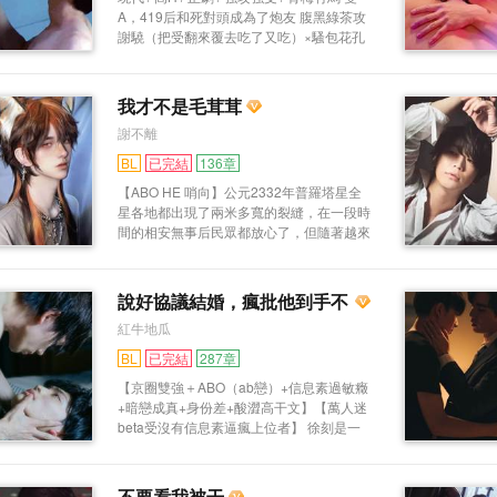
裹中竟是那份“遺失”的鑒定報告。 === 戚山
A，419后和死對頭成為了炮友 腹黑綠茶攻
雨：“柳哥，你打算怎麼辦？” 柳弈：“既然
謝驍（把受翻來覆去吃了又吃）×騷包花孔
讓我知道了，那就查下去吧。” === 柳主任
雀受安洺（被壓著吃各種吃） 安洺從小就
和戚警官的甜（驚）甜（險）蜜（刺）蜜
是個見人就撩的性子，長大了總愛穿著騷包
（激）的刑偵探案故事，part2~ 英俊正直
衣服到處撩人，什麼都不做什麼就是玩。
悶騷純情刑警攻×高學歷高智商壞心眼法醫
我才不是毛茸茸
一次醉酒，安洺和死對頭419。安洺倒也沒
受，不逆。
謝不離
覺得有什麼，但是死對頭卻找上門來。 安
洺：要不做炮友吧，不過你技術不太行，要
BL
已完結
136章
多練練。 本意是調侃，沒想到謝驍一口答
【ABO HE 哨向】公元2332年普羅塔星全
應下來。安洺被死對頭壓著做了一次又一
星各地都出現了兩米多寬的裂縫，在一段時
次。 終于有一天，玩著玩著安洺發現自己
間的相安無事后民眾都放心了，但隨著越來
好像對死對頭上了心。 這哪行啊，他是絕
越多擁有了特殊能力的人出現，普羅塔政府
對不會喜歡上死對頭的！ “我們結束吧。”
在星際聯盟的幫助下在世界各地修建「白
死對頭答應的倒是爽快。 一段時間以后，
塔」來安置哨兵和向導。 在公元2360年，
死對頭看到安洺在會所找鴨，一氣之下謝驍
說好協議結婚，瘋批他到手不
一只只未確認生物從裂縫里爬出來，普羅塔
把安洺抱走將人翻來覆去的操。 這里被人
放人
紅牛地瓜
政府將其統稱為「變異獸」。 哨兵和向導
碰過了，這里也是！ 一場情事結束，安洺
被「白塔」安排去處理出現的「變異獸」。
身上沒一塊好肉。 第二天，安洺醒來就發
BL
已完結
287章
邵瑯真是服了，怎麼和他有百分之九十九匹
現自己被死對頭關了起來。 謝驍：“還是不
【京圈雙強＋ABO（ab戀）+信息素過敏癥
配度的向導只是個F級的向導？！ 開玩笑，
滿意嗎？我多練練，讓你的騷穴每天都灌滿
+暗戀成真+身份差+酸澀高干文】【萬人迷
他邵瑯可是個S級哨兵，而且是「BML-白
老公的精液好不好？這樣除了我誰都沒辦法
beta受沒有信息素逼瘋上位者】 徐刻是一
塔」的最年輕首席哨兵，那個叫沈言宙的低
滿足你了。” 安洺：“你不要過來啊！”（一
名Beta民航機長，是紀家的工具人妻子。
級向導怎麼配得上他。 話是這麼說，但沈
邊拒絕，一邊享受） 嘴硬的結果當然就是
他的丈夫紀柏臣，S4級Alpha，東和民航掌
言宙還是在突發情況下為他做了精神疏導，
被爆炒啦！ 其他已完結：暗戀對象成為了
舵者，身份尊貴，卻患有罕見的Omega腺
做完還摸著邵瑯的精神體，那只北美灰狼
不要看我被干
我的金主，番外隨機掉落。