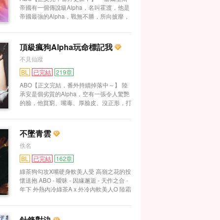
帝國有一個傳說級Alpha，名叫霍渡，他是
帝國最強的Alpha，戰無不勝，所向披靡，
在帝國軍隊創下的個人記錄至今無人能破，
他的機甲甚至擁有了自主意識，除他以外沒
有人能駕馭。 可惜，一次意外后，他失蹤
頂級瘋狗Alpha玩命標記我
了，他的機甲也淪為一坨廢鐵。 宴玨曾作
不見仙蹤
為志愿者去整理過霍渡遺物。那天風和日
麗，十七歲的宴玨平靜地看完了霍渡波瀾壯
BL
已完結
219章
闊的一生。 在那之后，宴玨知道自己愛上
ABO【正文完結，番外持續掉落中～】 陸
了一個早就不存于世的人。 - 某天，霍渡一
承安是個劣質的Alpha，空有一張令人驚艷
睜眼，發現自己穿越到了兩百年后，自己成
的臉，他貧窮、嘴毒、厚臉皮、沒正形，打
了帝國傳說級Alpha，只是沒人信他是歷史
架斗毆樣樣精通，逃課翻墻全都在行。 最
書上的那個霍渡，還覺得他有點病。 如今
重要的是他很會給人制造麻煩。而這個被制
帝國的戰術指揮官是宴玨，一個高傲冷艷、
造麻煩的，是和他同為Alpha的發小景尚。
各項身體機能不輸Alpha的Omega，也是當
不墜青雲
兩人雖從小一塊兒長大，但是景尚高貴、紳
今赫爾墨斯帝國權利與財富的象征。 據說
佚名
士，分化等級特別高，連頭發絲都散發著耀
宴玨的理想型是那位傳說級Alpha。 霍渡：
眼奪目的光芒，是人人都想攀附的權貴少
嗨，老婆。 他開始思考怎麼才能把這個大
BL
已完結
162章
爺。 陸承安最喜歡自己這個發小了，每天
美人勾引到手。 - 某天，一個和霍渡長相無
綠茶狗勾攻X嘴硬身軟美人受 高嶺之花的投
打完架逃完學，剩下的所有時間就是追在景
異的男人笑著出現在宴玨眼前。 霍渡：宴
懷送抱 ABO - 曖昧 - 因緣邂逅 - 天作之合 -
尚屁股后面瘋狂求愛。 他嘴角帶著淤青，
上校，你好，我叫霍渡。 宴玨蹙眉掃了他
年下 外熱內冷綠茶A x 外冷內軟美人O 陸霜
吊兒郎當地捧著鮮花，笑說：“景哥等等
一眼，眼神厭惡。 后來霍渡才知道，有人
明x趙鶴鳴 趙鶴鳴是摘不到的高嶺花，陸霜
我，給個機會談戀愛唄，咱倆都這麼熟
故意整成他的樣子來接近宴玨，導致宴玨特
明是拜路塵的哈巴狗。聯盟貴胄和階下囚之
了。” “景哥你就喜歡我一下吧，我一定對你
別討厭長成他這樣的人。 霍渡：完了，媽
子本不該有任何交集。 但此刻，那只高傲
馬首是瞻。” “我這輩子就非你不可，景哥瞅
針鋒對決
生帥臉成缺點了。 但他不死心，而且臉皮