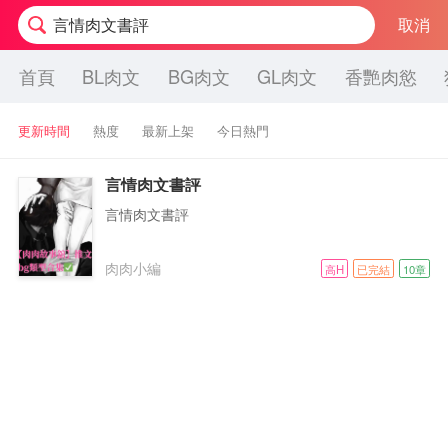
取消
首頁
BL肉文
BG肉文
GL肉文
香艷肉慾
更新時間
熱度
最新上架
今日熱門
言情肉文書評
言情肉文書評
肉肉小編
高H
已完結
10章